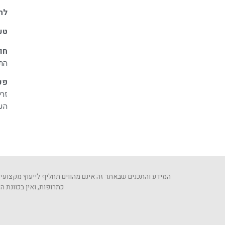
לְעִוְורִים
לח
הַמִּשְׁתַּמְּשִׁים
טע
בְּתוֹכְנַת
קוֹרֵא־מָסָךְ;
חומ
התכווצויות 
לְחַץ
Control-
פע
F10
זרי
לִפְתִיחַת
העצ
תַּפְרִיט
נְגִישׁוּת.
המידע והתכנים שבאתר זה אינם מהווים תחליף לייעוץ מקצועי 
כתרופות, ואין בכוונת 