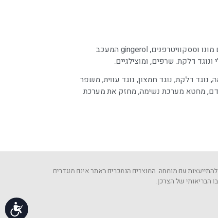
מעל 100 חומרים פעילים בודדו עד כה. בינהם מונו וססקוויטרפנים, gingerol המעכב
 נוגד דלקת, נוגד חמצון, נוגד עווית, משפר
בדם, מחטא מערכת נשימה, מחזק את מערכת
 להתייעצות עם מומחה. המוצרים הנמכרים באתר אינם מוגדרים
 הבריאותי של הצרכן.​
נג