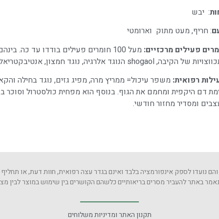
ות
: יבש
ם
: חריף, מעט מתוק וארומטי
רים פעילים מרכזיים:
של הקיבה, shogaol הנוגד אלרגיה, נוגד חמצון, אנטיבקטריאלי ונוגד דלקת. שרפים, ומוצילגיים.
ילות רפואית:
משפר עיכול= ממריץ מרה, מפיג גזים, נוגד בחילה והקאה,
מת דם היקפית ומחמם את הגוף. בנוסף הוא מפחית כולסטרול וסוכר 
בים ומסדיר מחזור חודשי.
והם נועדו לספק אינפורמציה בלבד ואינם בגדר עצה רפואית, חוות דעת, או תחליף
הנאמר באתר להעביר מסרים בריאותיים כלשהם הקושרים בין שימוש במוצר לבין מצבו
תקנון האתר ומדיניות משלוחים