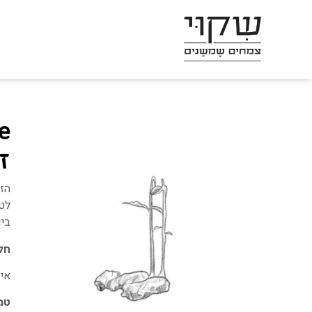
שִׂים
לֵב:
בְּאֲתָר
זֶה
מֻפְעֶלֶת
מַעֲרֶכֶת
le
נָגִישׁ
בִּקְלִיק
ז
הַמְּסַיַּעַת
לִנְגִישׁוּת
הָאֲתָר.
לטפ
ביו
לְחַץ
Control-
חל
F11
איכ
לְהַתְאָמַת
טמ
הָאֲתָר