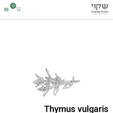
שִׂים
לֵב:
בְּאֲתָר
זֶה
מֻפְעֶלֶת
מַעֲרֶכֶת
נָגִישׁ
בִּקְלִיק
הַמְּסַיַּעַת
לִנְגִישׁוּת
הָאֲתָר.
Thymus vulgaris