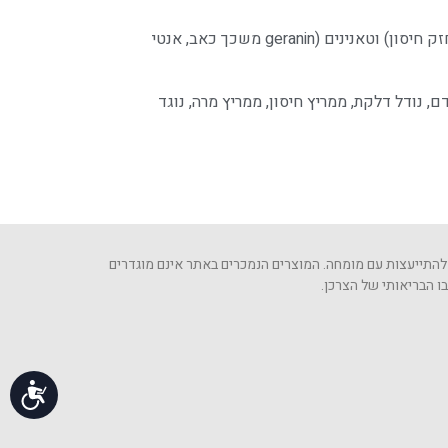
פנול (ellagic acid נוגד חמצון, נוגד דלקת ומחזק חיסון) וטאנינים (geranin משכך כאב, אנטי
, נודל דלקת, ממריץ חיסון, ממריץ מרה, נוגד
 להתייעצות עם מומחה. המוצרים הנמכרים באתר אינם מוגדרים
 הבריאותי של הצרכן.​
נג