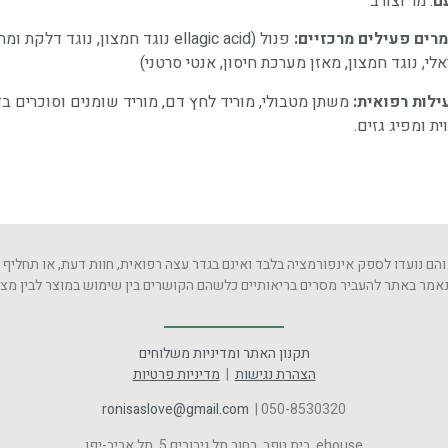
ם
: מר וצורב
רים פעילים מרכזיים:
אלי, נוגד חמצון, מאזן מערכת חיסון, אנטי סרטני)
ילות רפואית:
משתן מטבולי, מוריד לחץ דם, מוריד שומנים וסוכרים בדם
ית ומפיג גזים.
והם נועדו לספק אינפורמציה בלבד ואינם בגדר עצה רפואית, חוות דעת, או תחליף
הנאמר באתר להעביר מסרים בריאותיים כלשהם הקושרים בין שימוש במוצר לבין מצבו
תקנון האתר ומדיניות משלוחים
הצהרת נגישות
|
מדיניות פרטיות
ronisaslove@gmail.com
| 050-8530320
ehouse, בית טפר, רחוב תל גיבורים 5, תל אביב-יפו