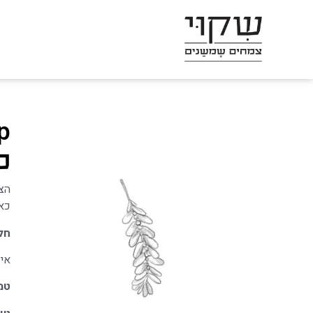
שִׂים
לֵב:
בְּאֲתָר
זֶה
מֻפְעֶלֶת
מַעֲרֶכֶת
p
נָגִישׁ
בִּקְלִיק
פ
הַמְּסַיַּעַת
לִנְגִישׁוּת
הצמ
הָאֲתָר.
כאב
לְחַץ
חל
Control-
איכ
F11
לְהַתְאָמַת
טמ
הָאֲתָר