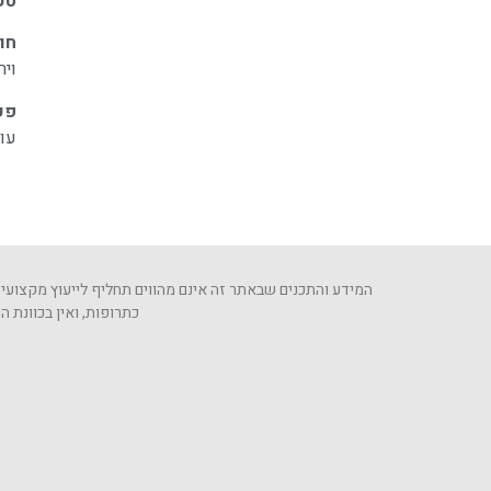
טע
לְעִוְורִים
חומ
הַמִּשְׁתַּמְּשִׁים
ויר
בְּתוֹכְנַת
קוֹרֵא־מָסָךְ;
פע
עוו
לְחַץ
Control-
F10
לִפְתִיחַת
תַּפְרִיט
המידע והתכנים שבאתר זה אינם מהווים תחליף לייעוץ מקצועי 
נְגִישׁוּת.
כתרופות, ואין בכוונת 