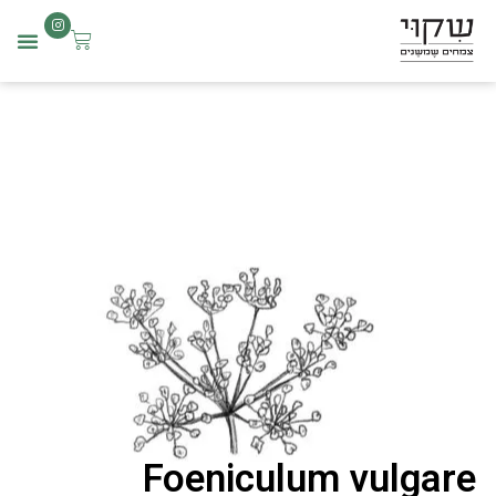
שִׂים
לֵב:
בְּאֲתָר
זֶה
מֻפְעֶלֶת
מַעֲרֶכֶת
נָגִישׁ
בִּקְלִיק
הַמְּסַיַּעַת
לִנְגִישׁוּת
הָאֲתָר.
Foeniculum vulgare