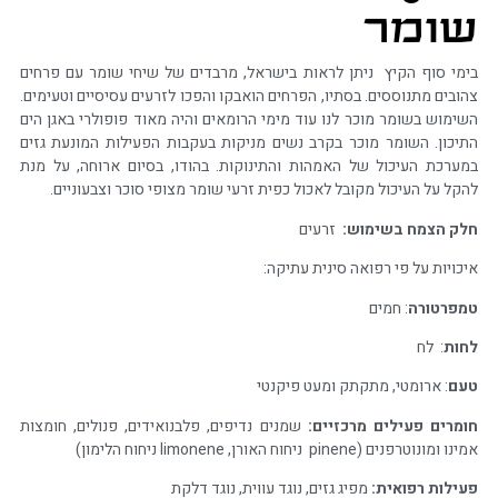
שומר
בימי סוף הקיץ ניתן לראות בישראל, מרבדים של שיחי שומר עם פרחים
צהובים מתנוססים. בסתיו, הפרחים הואבקו והפכו לזרעים עסיסיים וטעימים.
השימוש בשומר מוכר לנו עוד מימי הרומאים והיה מאוד פופולרי באגן הים
התיכון. השומר מוכר בקרב נשים מניקות בעקבות הפעילות המונעת גזים
במערכת העיכול של האמהות והתינוקות. בהודו, בסיום ארוחה, על מנת
להקל על העיכול מקובל לאכול כפית זרעי שומר מצופי סוכר וצבעוניים.
חלק הצמח בשימוש:
זרעים
איכויות על פי רפואה סינית עתיקה:
טמפרטורה
: חמים
לחות
: לח
טעם
: ארומטי, מתקתק ומעט פיקנטי
חומרים פעילים מרכזיים:
שמנים נדיפים, פלבנואידים, פנולים, חומצות
אמינו ומונוטרפנים (pinene ניחוח האורן, limonene ניחוח הלימון)
פעילות רפואית:
מפיג גזים, נוגד עווית, נוגד דלקת