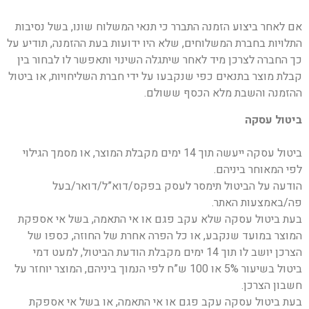
אם לאחר ביצוע הזמנה התברר כי תנאי המשלוח שונו, בשל נסיבות
התלויות בחברת המשלוחים, שלא היו ידועות בעת ההזמנה, תודיע על
כך החברה לצרכן מיד לאחר שיתגלה השינוי ותאפשר לו לבחור בין
קבלת מוצר בתנאים כפי שנקבעו על ידי חברת השליחויות, או ביטול
ההזמנה והשבת מלא הכסף ששולם.
ביטול עסקה
ביטול עסקה ייעשה תוך 14 ימים מקבלת המוצר, או מסמך הגילוי
לפי המאוחר ביניהם.
הודעה על הביטול תימסר לעסק בפקס/דוא”ל/דואר/בעל
פה/באמצעות האתר.
בעת ביטול עסקה שלא עקב פגם או אי התאמה, בשל אי אספקת
המוצר במועד שנקבע, או כל הפרה אחרת של החוזה, כספו של
הצרכן יושב לו תוך 14 ימים מקבלת הודעת הביטול, למעט דמי
ביטול בשיעור 5% או 100 ש”ח לפי הנמוך ביניהם, המוצר יוחזר על
חשבון הצרכן.
בעת ביטול עסקה עקב פגם או אי התאמה, או בשל אי אספקת