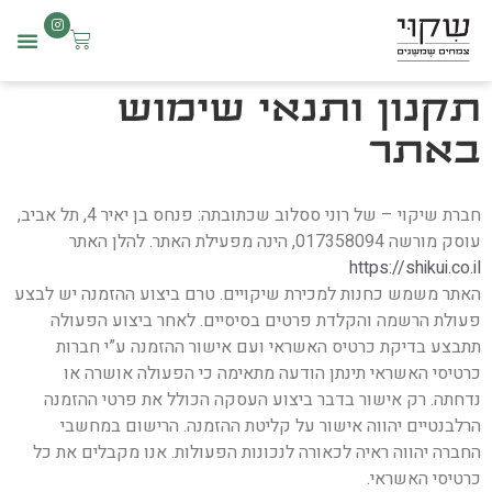
שִׂים
לֵב:
בְּאֲתָר
תקנון ותנאי שימוש
זֶה
מֻפְעֶלֶת
באתר
מַעֲרֶכֶת
נָגִישׁ
חברת שיקוי – של רוני ססלוב שכתובתה: פנחס בן יאיר 4, תל אביב,
בִּקְלִיק
עוסק מורשה 017358094, הינה מפעילת האתר. להלן האתר
הַמְּסַיַּעַת
https://shikui.co.il
לִנְגִישׁוּת
האתר משמש כחנות למכירת שיקויים. טרם ביצוע ההזמנה יש לבצע
פעולת הרשמה והקלדת פרטים בסיסיים. לאחר ביצוע הפעולה
הָאֲתָר.
תתבצע בדיקת כרטיס האשראי ועם אישור ההזמנה ע”י חברות
כרטיסי האשראי תינתן הודעה מתאימה כי הפעולה אושרה או
נדחתה. רק אישור בדבר ביצוע העסקה הכולל את פרטי ההזמנה
הרלבנטיים יהווה אישור על קליטת ההזמנה. הרישום במחשבי
החברה יהווה ראיה לכאורה לנכונות הפעולות. אנו מקבלים את כל
כרטיסי האשראי.