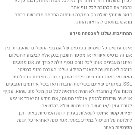
לצורך משלוח דוא”ל חוזר אך לא לכל מטרה אחרת, וכמו כן לא
נמסור את הכתובת לכל גוף אחר.
דואר שיווקי ישלח רק במקרה שניתנה הסכמה מפורשת בכתב
מראש בהתאם להוראות החוק.
המחויבות שלנו לאבטחת מידע
איננו עושים כל שימוש בפרטים של אמצעי התשלום שהעברת, בין
אם זה כרטיס אשראי או מספר חשבון בנק אלא לביצוע התשלום
ואיננו מעבירים אותו לכל גורם נוסף זולת לצורך זה. אנו מונעים
כניסה לא מורשית למאגרי המידע שלנו. העברת נתוני כרטיסי
האשראי באתר מתבצעת על-פי התקן בצורה מוצפנת טכנולוגית
SSL. במקרים שאינם בשליטת החברה ו/או בשל אירועים הנובעים
מכוח עליון, החברה לא תהיה אחראית לכל נזק מכל סוג שהוא, עקיף
או ישיר שייגרם למזמין או למי מטעמו, אם מידע זה יאבד או יגיע
לגורם עוין ו/או יעשה בו שימוש שלא בהרשאה.
יצירת קשר איתנו
לשאלות בעניין הגנת הפרטיות באתר, וכן
לתלונות על הטיפול במידע באתר, אנא פנה לאחראי על הגנת
הפרטיות באתר