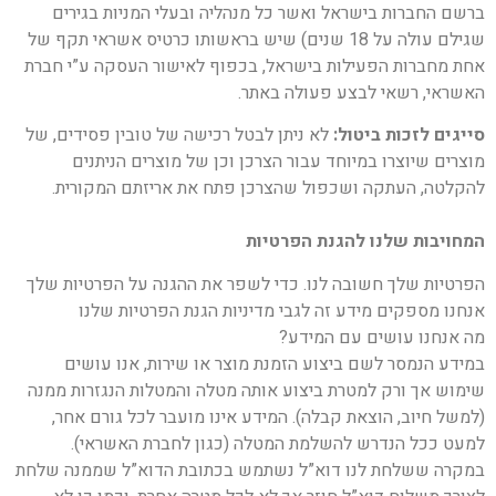
ברשם החברות בישראל ואשר כל מנהליה ובעלי המניות בגירים
שגילם עולה על 18 שנים) שיש בראשותו כרטיס אשראי תקף של
אחת מחברות הפעילות בישראל, בכפוף לאישור העסקה ע”י חברת
האשראי, רשאי לבצע פעולה באתר.
סייגים לזכות ביטול:
לא ניתן לבטל רכישה של טובין פסידים, של
מוצרים שיוצרו במיוחד עבור הצרכן וכן של מוצרים הניתנים
להקלטה, העתקה ושכפול שהצרכן פתח את אריזתם המקורית.
המחויבות שלנו להגנת הפרטיות
הפרטיות שלך חשובה לנו. כדי לשפר את ההגנה על הפרטיות שלך
אנחנו מספקים מידע זה לגבי מדיניות הגנת הפרטיות שלנו
מה אנחנו עושים עם המידע?
במידע הנמסר לשם ביצוע הזמנת מוצר או שירות, אנו עושים
שימוש אך ורק למטרת ביצוע אותה מטלה והמטלות הנגזרות ממנה
(למשל חיוב, הוצאת קבלה). המידע אינו מועבר לכל גורם אחר,
למעט ככל הנדרש להשלמת המטלה (כגון לחברת האשראי).
במקרה ששלחת לנו דוא”ל נשתמש בכתובת הדוא”ל שממנה שלחת