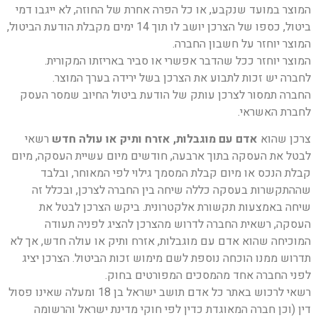
המוצר במועד שנקבע, או כל הפרה אחרת של החוזה, לא ייגבו דמי
ביטול, כספו של הצרכן יושב לו תוך 14 ימים מקבלת הודעת הביטול,
המוצר יוחזר על חשבון החברה.
המוצר יוחזר ככל שהדבר אפשרי או סביר באריזתו המקורית.
לחברה יש זכות לתבוע את הצרכן בשל ירידה בערך המוצר.
החברה תמסור לצרכן עותק של הודעת ביטול החיוב שמסר העסק
לחברת האשראי.
צרכן שהוא
אדם עם מוגבלות, אזרח ותיק או עולה חדש
רשאי
לבטל את העסקה בתוך ארבעה, חודשים מיום עשיית העסקה, מיום
קבלת הנכס או מיום קבלת המסמך גילוי לפי המאוחר, ובלבד
שההתקשרות בעסקה כללה שיחה בין החברה לצרכן, ובכלל זה
שיחה באמצעות תקשורת אלקטרונית. ביקש הצרכן לבטל את
העסקה, רשאית החברה לדרוש מהצרכן להציג לפניה תעודה
המוכיחה שהוא אדם עם מוגבלות, אזרח ותיק או עולה חדש, אך לא
תדרוש ממנו הוכחה נוספת לשם מימוש זכות הביטול. הצרכן יציג
לפני החברה אחד מהמסכים המפורטים בחוק.
רשאי לרכוש באתר כל אדם תושב ישראל בן 18 ומעלה שאינו פסול
דין (וכן חברה המאוגדת כדין לפי חוקי מדינת ישראל והרשומה