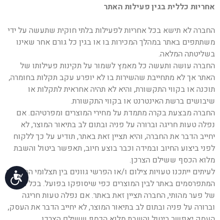
אחריות כללית בגין פעילות האתר
החברה לא תישא בכל אחריות לפעילות בלתי חוקית שתעשה על ידי
משתתפים באתר במהלך המכירות בו או בגין כל גורם אחר שאינו
בשליטתה המלאה.
החברה עושה ותעשה כל מאמץ לשמור על תקינות פעילותו של
האתר אך לא מתחייבת שהשירות בו לא יופרע עקב תקלות בחומרה,
תוכנה או בקווי התקשורת, והיא לא תהיה אחראית לתקלות או
שיבושים ברשת האינטרנט או בקווי התקשורת.
החברה מבצעת בקרה מתמדת על מחירי המוצרים ומפרטיהם. אם
נפלה טעות חריגה וברורה על פניה ובתום לב בתיאור המוצר, לא
יחייב הדבר את החברה, והיא תציין זאת באתר, תודיע על כך ללקוח
לפני ביצוע החיוב ובמידה וכבר בוצע חיוב, תאפשר ביטול והשבת
מלוא הכסף ששילם הצרכן.
לעיתים ייתכנו טעויות צילום ו/או הפרשי גוונים בין תצלומי המוצרים
נג
המתפרסמים באתר לבין המוצרים כפי שיסופקו בפועל. בכל מקרה
של פער מהותי, החברה תציין זאת באתר. אם נפלה טעות חריגה
וברורה על פניה ובתום לב בתיאור המוצר, לא יחייב הדבר את העסק,
העסק יאפשר ביטול והשבת מלוא הכסף ששילם הצרכן.