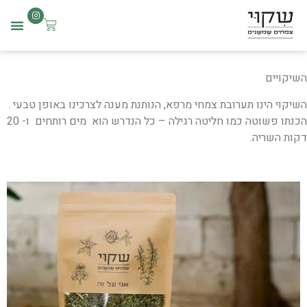
שִׂים
לֵב:
בְּאֲתָר
זֶה
השיקויים
מֻפְעֶלֶת
השיקוי הינו תערובת צמחי מרפא, הנותנת מענה לצרכינו באופן טבעי .
מַעֲרֶכֶת
הכנתו פשוטה כמו חליטה רגילה – כל הנדרש הוא מים רותחים ו- 20
נָגִישׁ
דקות השריה.
בִּקְלִיק
הַמְּסַיַּעַת
לִנְגִישׁוּת
הָאֲתָר.